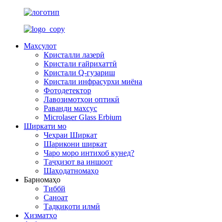
Маҳсулот
Кристалли лазерӣ
Кристали ғайрихаттӣ
Кристали Q-гузариш
Кристали инфрасурхи миёна
Фотодетектор
Лавозимотҳои оптикӣ
Раванди махсус
Microlaser Glass Erbium
Ширкати мо
Чеҳраи Ширкат
Шарикони ширкат
Чаро моро интихоб кунед?
Таҷҳизот ва иншоот
Шаҳодатномаҳо
Барномаҳо
Тиббй
Саноат
Тадқиқоти илмӣ
Хизматҳо