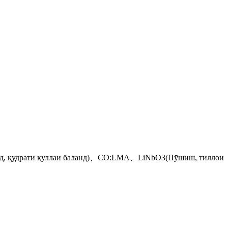
анд, қудрати қуллаи баланд)、CO:LMA、LiNbO3(Пӯшиш, тиллои