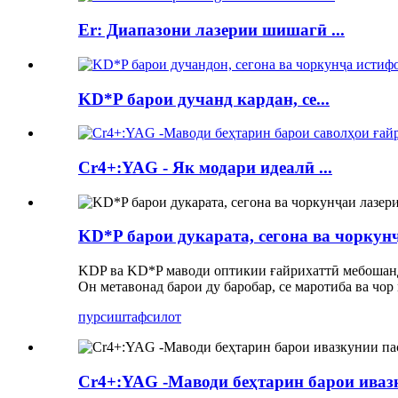
Er: Диапазони лазерии шишагӣ ...
KD*P барои дучанд кардан, се...
Cr4+:YAG - Як модари идеалӣ ...
KD*P барои дукарата, сегона ва чорку
KDP ва KD*P маводи оптикии ғайрихаттӣ мебошанд,
Он метавонад барои ду баробар, се маротиба ва чо
пурсиш
тафсилот
Cr4+:YAG -Маводи беҳтарин барои иваз