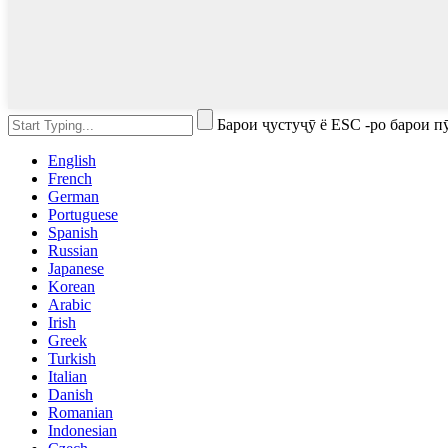
Барои ҷустуҷӯ ё ESC -ро барои 
English
French
German
Portuguese
Spanish
Russian
Japanese
Korean
Arabic
Irish
Greek
Turkish
Italian
Danish
Romanian
Indonesian