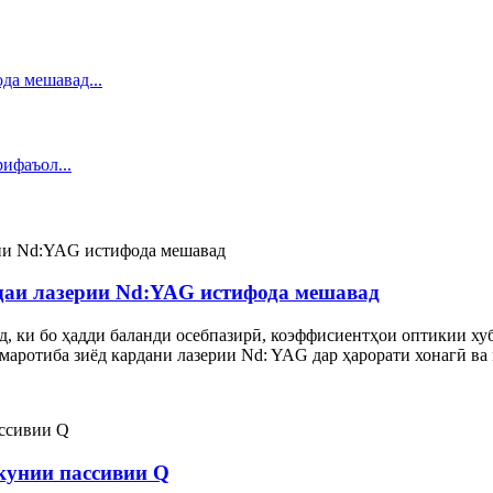
нҷаи лазерии Nd:YAG истифода мешавад
 ки бо ҳадди баланди осебпазирӣ, коэффисиентҳои оптикии хуб
р маротиба зиёд кардани лазерии Nd: YAG дар ҳарорати хонагӣ в
кунии пассивии Q