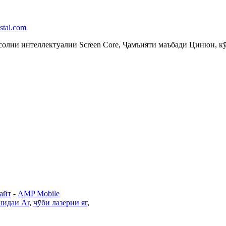
stal.com
солии интеллектуалии Screen Core, Ҷамъияти маъбади Цинюн, к
айт
-
AMP Mobile
шидаи Ar
,
чӯби лазерии яг
,