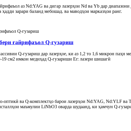
рифаъол аз Nd:YAG ва дигар лазерҳои Nd ва Yb дар диапазони да
 ҳадди зарари баланд мебошад. ва маводҳои марказҳои ранг.
рбери ғайрифаъол Q-гузариш
ассивии Q-гузариш дар лазерҳое, ки аз 1,2 то 1,6 микрон паҳн м
0-19 см2 имкон медиҳад Q-гузариши Er: лазери шишагӣ
о-оптикӣ ва Q-комплектҳо барои лазерҳои Nd:YAG, Nd:YLF ва Ti
исталлҳои маъмулии LiNbO3 оварда шудаанд, ки ҳамчун Q-гуза