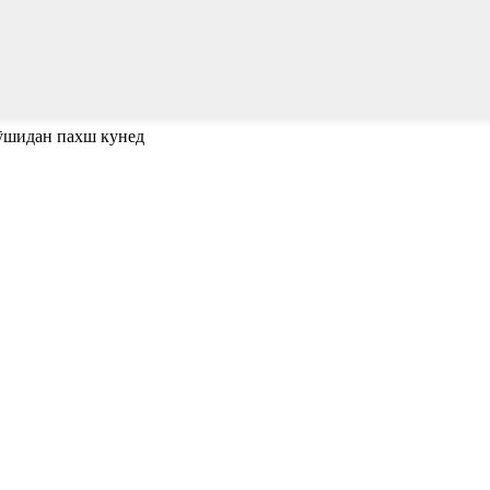
пӯшидан пахш кунед