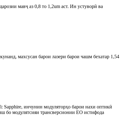
розии мавҷ аз 0,8 то 1,2um аст. Ин устуворӣ ва
екунанд, махсусан барои лазери барои чашм бехатар 1,54
: Sapphire, инчунин модуляторҳо барои нахи оптикӣ
риш бо модулятсияи трансверсионии EO истифода