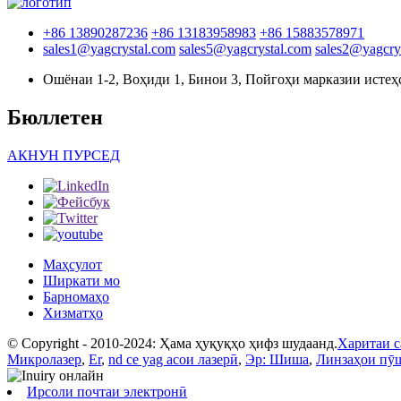
+86 13890287236
+86 13183958983
+86 15883578971
sales1@yagcrystal.com
sales5@yagcrystal.com
sales2@yagcry
Ошёнаи 1-2, Воҳиди 1, Бинои 3, Пойгоҳи марказии истеҳ
Бюллетен
АКНУН ПУРСЕД
Маҳсулот
Ширкати мо
Барномаҳо
Хизматҳо
© Copyright - 2010-2024: Ҳама ҳуқуқҳо ҳифз шудаанд.
Харитаи с
Микролазер
,
Er
,
nd ce yag асои лазерӣ
,
Эр: Шиша
,
Линзаҳои пӯ
Ирсоли почтаи электронӣ