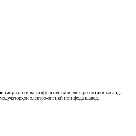
и ғайрихаттӣ ва коэффисиентҳои электро-оптикӣ хосанд.
а модуляторҳои электро-оптикӣ истифода шавад.