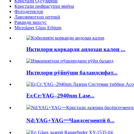
Кристали Q-гузариш
Кристали инфрасурхи миёна
Фотодетектор
Лавозимотҳои оптикӣ
Раванди махсус
Microlaser Glass Erbium
Иқтидори коркарди андозаи калон ...
Иқтидори рӯйпӯши баландсифат...
Er,Cr:YAG–2940nm Lase...
Nd:YAG+YAG一Чандсегментӣ б...