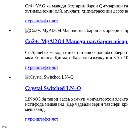
Cr4+:YAG як маводи беҳтарин барои Q-гузариши ғай
эътимоднокии олӣ, мӯҳлати хидматрасонии дароз ва
пурсиш
тафсилот
Co2+: MgAl2O4 Маводи нав барои абсо
Co:Spinel як маводи нисбатан нав барои абсорбери п
мкм Er: шиша. Қисмати баланди азхудкунии 3,5 x 1
пурсиш
тафсилот
Crystal Switched LN–Q
LiNbO3 ба таври васеъ ҳамчун модуляторҳои электр
истифода мешаванд. Дар ҷадвали зерин тавсифи кр
мешаванд.
пурсиш
тафсилот