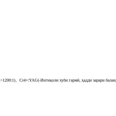
1200:1)、Cr4+:YAG(-Интиқоли хуби гармӣ, ҳадди зарари бал