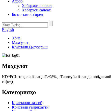
Ахбор
Хабарҳои ширкат
Хабарҳои саноат
Бо мо тамос гиред
English
Хона
Маҳсулот
Кристали Q-гузариш
Маҳсулот
KD*P(Интиқоли баланд-T>98%、Таносуби баланди нобудшавӣ>
сафед)
Категорияҳо
Кристалли лазерӣ
Кристали ғайрихаттӣ