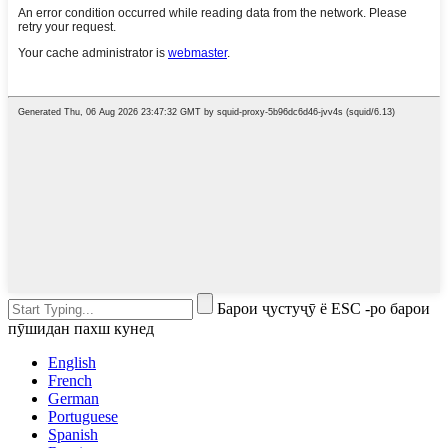
Барои ҷустуҷӯ ё ESC -ро барои
пӯшидан пахш кунед
English
French
German
Portuguese
Spanish