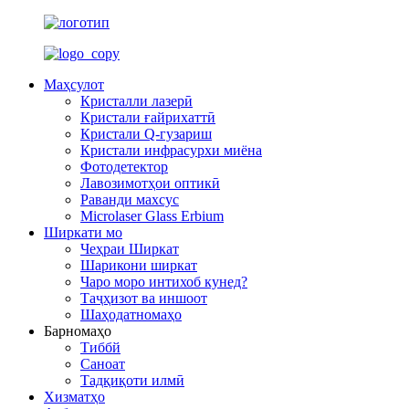
Маҳсулот
Кристалли лазерӣ
Кристали ғайрихаттӣ
Кристали Q-гузариш
Кристали инфрасурхи миёна
Фотодетектор
Лавозимотҳои оптикӣ
Раванди махсус
Microlaser Glass Erbium
Ширкати мо
Чеҳраи Ширкат
Шарикони ширкат
Чаро моро интихоб кунед?
Таҷҳизот ва иншоот
Шаҳодатномаҳо
Барномаҳо
Тиббй
Саноат
Тадқиқоти илмӣ
Хизматҳо