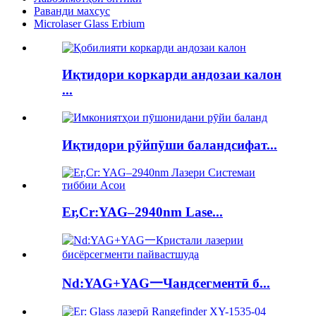
Раванди махсус
Microlaser Glass Erbium
Иқтидори коркарди андозаи калон
...
Иқтидори рӯйпӯши баландсифат...
Er,Cr:YAG–2940nm Lase...
Nd:YAG+YAG一Чандсегментӣ б...