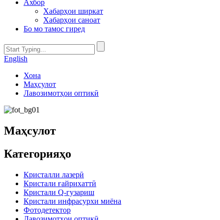
Ахбор
Хабарҳои ширкат
Хабарҳои саноат
Бо мо тамос гиред
English
Хона
Маҳсулот
Лавозимотҳои оптикӣ
Маҳсулот
Категорияҳо
Кристалли лазерӣ
Кристали ғайрихаттӣ
Кристали Q-гузариш
Кристали инфрасурхи миёна
Фотодетектор
Лавозимотҳои оптикӣ