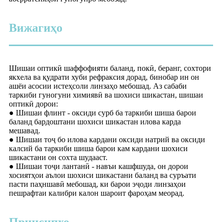
Вижагиҳо
Шишаи оптикӣ шаффофияти баланд, покӣ, беранг, сохтори
якхела ва қудрати хуби рефраксия дорад, бинобар ин он
ашёи асосии истеҳсоли линзаҳо мебошад. Аз сабаби
таркиби гуногуни химиявӣ ва шохиси шикастан, шишаи
оптикӣ дорои:
● Шишаи флинт - оксиди сурб ба таркиби шиша барои
баланд бардоштани шохиси шикастан илова карда
мешавад.
● Шишаи тоҷ бо илова кардани оксиди натрий ва оксиди
калсий ба таркиби шиша барои кам кардани шохиси
шикастани он сохта шудааст.
● Шишаи тоҷи лантанӣ - навъи кашфшуда, он дорои
хосиятҳои аълои шохиси шикастани баланд ва суръати
пасти паҳншавӣ мебошад, ки барои эҷоди линзаҳои
пешрафтаи калибри калон шароит фароҳам меорад.
Принсипхо