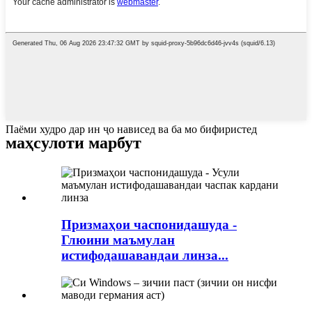
Паёми худро дар ин ҷо нависед ва ба мо бифиристед
маҳсулоти марбут
Призмаҳои часпонидашуда -
Глюини маъмулан
истифодашавандаи линза...