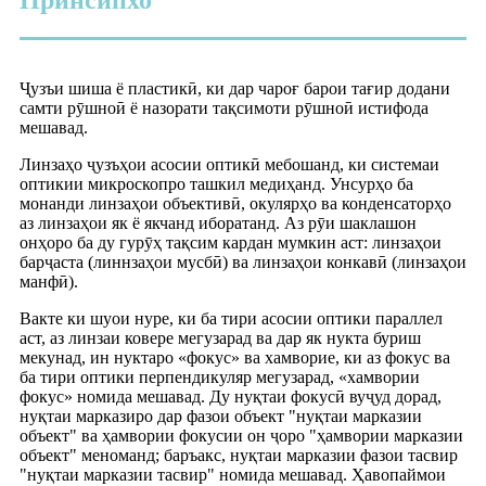
Ҷузъи шиша ё пластикӣ, ки дар чароғ барои тағир додани
самти рӯшноӣ ё назорати тақсимоти рӯшноӣ истифода
мешавад.
Линзаҳо ҷузъҳои асосии оптикӣ мебошанд, ки системаи
оптикии микроскопро ташкил медиҳанд. Унсурҳо ба
монанди линзаҳои объективӣ, окулярҳо ва конденсаторҳо
аз линзаҳои як ё якчанд иборатанд. Аз рӯи шаклашон
онҳоро ба ду гурӯҳ тақсим кардан мумкин аст: линзаҳои
барҷаста (линнзаҳои мусбӣ) ва линзаҳои конкавӣ (линзаҳои
манфӣ).
Вакте ки шуои нуре, ки ба тири асосии оптики параллел
аст, аз линзаи ковере мегузарад ва дар як нукта буриш
мекунад, ин нуктаро «фокус» ва хамворие, ки аз фокус ва
ба тири оптики перпендикуляр мегузарад, «хамвории
фокус» номида мешавад. Ду нуқтаи фокусӣ вуҷуд дорад,
нуқтаи марказиро дар фазои объект "нуқтаи марказии
объект" ва ҳамвории фокусии он ҷоро "ҳамвории марказии
объект" меноманд; баръакс, нуқтаи марказии фазои тасвир
"нуқтаи марказии тасвир" номида мешавад. Ҳавопаймои