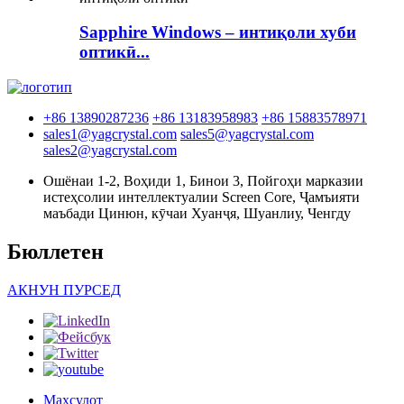
Sapphire Windows – интиқоли хуби
оптикӣ...
+86 13890287236
+86 13183958983
+86 15883578971
sales1@yagcrystal.com
sales5@yagcrystal.com
sales2@yagcrystal.com
Ошёнаи 1-2, Воҳиди 1, Бинои 3, Пойгоҳи марказии
истеҳсолии интеллектуалии Screen Core, Ҷамъияти
маъбади Цинюн, кӯчаи Хуанҷя, Шуанлиу, Ченгду
Бюллетен
АКНУН ПУРСЕД
Маҳсулот