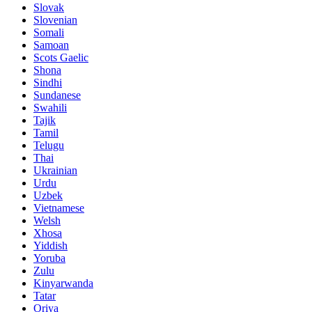
Slovak
Slovenian
Somali
Samoan
Scots Gaelic
Shona
Sindhi
Sundanese
Swahili
Tajik
Tamil
Telugu
Thai
Ukrainian
Urdu
Uzbek
Vietnamese
Welsh
Xhosa
Yiddish
Yoruba
Zulu
Kinyarwanda
Tatar
Oriya