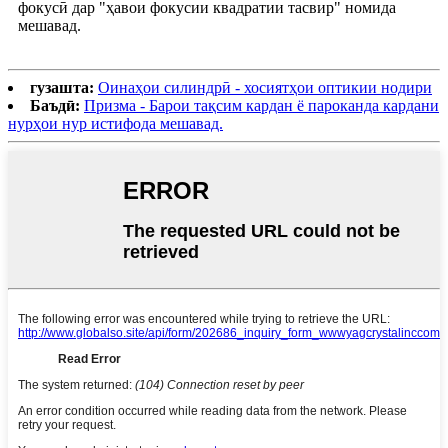
фокусӣ дар "ҳавои фокусии квадратии тасвир" номида
мешавад.
гузашта:
Оинаҳои силиндрӣ - хосиятҳои оптикии нодири
Баъдӣ:
Призма - Барои тақсим кардан ё пароканда кардани
нурҳои нур истифода мешавад.