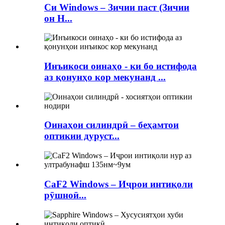
Си Windows – Зичии паст (Зичии
он H...
Инъикоси оинаҳо - ки бо истифода
аз қонунҳо кор мекунанд ...
Оинаҳои силиндрӣ – беҳамтои
оптикии дуруст...
CaF2 Windows – Иҷрои интиқоли
рӯшноӣ...