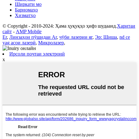
Ширкати мо
Барномаҳо
Хизматҳо
© Copyright - 2010-2024: Ҳама ҳуқуқҳо ҳифз шудаанд.
Харитаи
сайт
-
AMP Mobile
Er
,
Линзаҳои пӯшидаи Ar
,
чӯби лазерии яг
,
Эр: Шиша
,
nd ce
yag асои лазерӣ
,
Микролазер
,
Ирсоли почтаи электронӣ
x