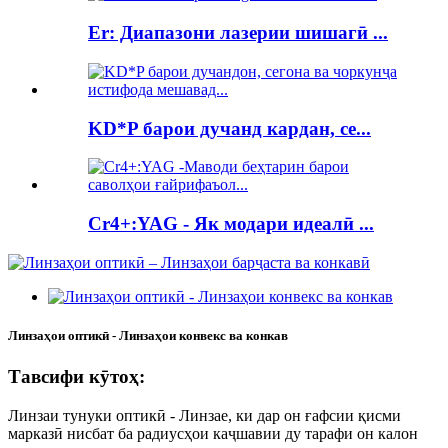
Er: Диапазони лазерии шишагӣ ...
KD*P барои дучанд кардан, се...
Cr4+:YAG - Як модари идеалӣ ...
Линзаҳои оптикӣ - Линзаҳои конвекс ва конкав
Тавсифи кӯтоҳ:
Линзаи тунуки оптикӣ - Линзае, ки дар он ғафсии қисми
марказӣ нисбат ба радиусҳои каҷшавии ду тарафи он калон