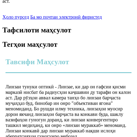
аст.
Ҳоло пурсед
Ба мо почтаи электронӣ фиристед
Тафсилоти маҳсулот
Тегҳои маҳсулот
Тавсифи Маҳсулот
Линзаи тунуки оптикӣ - Линзае, ки дар он ғафсии қисми
марказӣ нисбат ба радиусҳои каҷшавии ду тарафи он калон
аст. Дар рӯзҳои аввал камера танҳо бо линзаи барҷаста
муҷаҳҳаз буд, бинобар ин онро "объективаи ягона"
меномиданд. Бо рушди илму техника, линзаҳои муосир
дорои якчанд линзаҳои барҷаста ва конкави буда, шаклу
вазифаҳои гуногун доранд, ки линзаи конвергентиро
ташкил медиҳанд, ки онро «линзаи мураккаб» меноманд.
Линзаи конкавӣ дар линзаи мураккаб нақши ислоҳи
аберратсияҳои гуногунро мебозад.